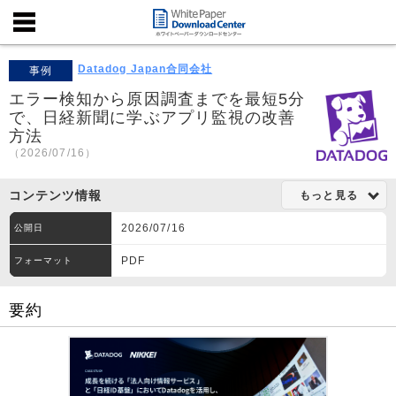
Datadog Japan合同会社
事例
エラー検知から原因調査までを最短5分
で、日経新聞に学ぶアプリ監視の改善
方法
（2026/07/16）
コンテンツ情報
もっと見る
2026/07/16
公開日
PDF
フォーマット
要約