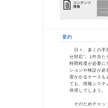
コンテンツ
情報
ペー
要約
日々、多くの手間
せ対応”。1件当
時間程度が必要に
ションや検証が必
度かかるケースも
ても、情報システ
停滞してしまう。
そのためチャット