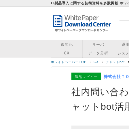
IT製品導入に関する技術資料を多数掲載 ホ
仮想化
サーバ
運
CX
データ分析
シス
ホワイトペーパーTOP
CX
チャットbot
株式会社Ｔ
製品レビュー
社内問い合わ
ャットbot活