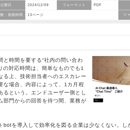
公開日
2024/12/09
フォーマット
PDF
ジ数・視聴時間
13ページ
フ
と時間を要する“社内の問い合わ
たりの対応時間は、簡単なものでも1
なる上、技術担当者へのエスカレー
要な場合、内容によって、1カ月程
あるという。エンドユーザー側とし
ム部門からの回答を待つ間、業務が
botを導入して効率化を図る企業は少なくない。し