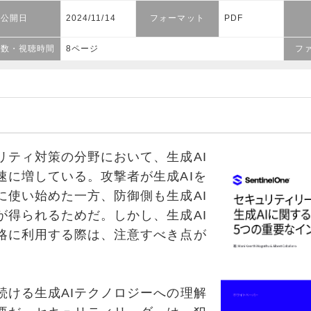
公開日
2024/11/14
フォーマット
PDF
ジ数・視聴時間
8ページ
フ
ティ対策の分野において、生成AI
速に増している。攻撃者が生成AIを
に使い始めた一方、防御側も生成AI
が得られるためだ。しかし、生成AI
略に利用する際は、注意すべき点が
ける生成AIテクノロジーへの理解