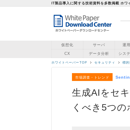
IT製品導入に関する技術資料を多数掲載 ホ
仮想化
サーバ
運
CX
データ分析
シス
ホワイトペーパーTOP
セキュリティ
標的
Senti
市場調査・トレンド
生成AIをセ
くべき5つの