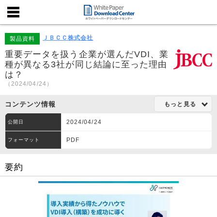
ＪＢＣＣ株式会社
製品資料
重要データを扱う企業が選んだVDI、業
種が異なる3社が同じ結論に至った理由
は？
（2024/04/24）
コンテンツ情報
もっと見る
2024/04/24
公開日
PDF
フォーマット
要約