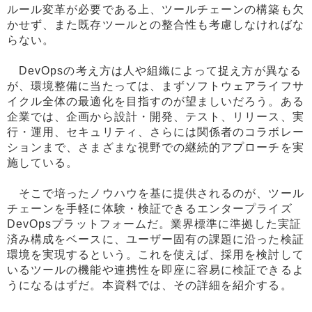
ルール変革が必要である上、ツールチェーンの構築も欠
かせず、また既存ツールとの整合性も考慮しなければな
らない。
DevOpsの考え方は人や組織によって捉え方が異なる
が、環境整備に当たっては、まずソフトウェアライフサ
イクル全体の最適化を目指すのが望ましいだろう。ある
企業では、企画から設計・開発、テスト、リリース、実
行・運用、セキュリティ、さらには関係者のコラボレー
ションまで、さまざまな視野での継続的アプローチを実
施している。
そこで培ったノウハウを基に提供されるのが、ツール
チェーンを手軽に体験・検証できるエンタープライズ
DevOpsプラットフォームだ。業界標準に準拠した実証
済み構成をベースに、ユーザー固有の課題に沿った検証
環境を実現するという。これを使えば、採用を検討して
いるツールの機能や連携性を即座に容易に検証できるよ
うになるはずだ。本資料では、その詳細を紹介する。