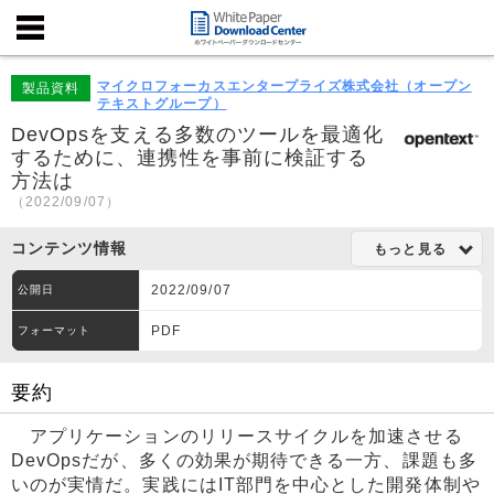
マイクロフォーカスエンタープライズ株式会社（オープン
製品資料
テキストグループ）
DevOpsを支える多数のツールを最適化
するために、連携性を事前に検証する
方法は
（2022/09/07）
コンテンツ情報
もっと見る
2022/09/07
公開日
PDF
フォーマット
要約
アプリケーションのリリースサイクルを加速させる
DevOpsだが、多くの効果が期待できる一方、課題も多
いのが実情だ。実践にはIT部門を中心とした開発体制や