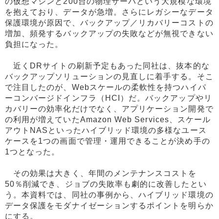
の仮想マシンと200台の物理サーバという大規模な環境
を抱えており、データが急増。さらにレガシーなデータ
保護環境が原因で、バックアップ／リカバリーコストの
増加、頻発するバックアップの失敗などが無視できない
負担になった。
近くDRサイトの刷新予定もあった同社は、抜本的な
バックアップソリューションの見直しに着手する。そこ
で注目したのが、Webスケールの柔軟性を持つハイパ
ーコンバージドインフラ（HCI）だ。バックアップやリ
カバリーの効率化だけでなく、アプリケーション開発で
の利用が増えていたAmazon Web Services、スケール
アウトNASといったハイブリッド環境の多様なユース
ケースを1つの画面で管理・運用できることが決め手の
1つとなった。
その効果は大きく、年間のメンテナンスコストを
50％削減でき、ジョブの失敗率も劇的に改善したとい
う。本資料では、同社の事例から、ハイブリッド環境の
データ保護をモダナイゼーションするポイントを明らか
にする。