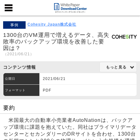
Cohesity Japan株式会社
事例
1300台のVM運用で増えるデータ、高失
敗率のバックアップ環境を改善した要
因は？
（2021/06/21）
コンテンツ情報
もっと見る
2021/06/21
公開日
PDF
フォーマット
要約
米国最大の自動車小売業者AutoNationは、バックア
ップ環境に課題を抱えていた。同社はプライマリデータ
センターとセカンダリーのDRサイトを合わせ、1300台