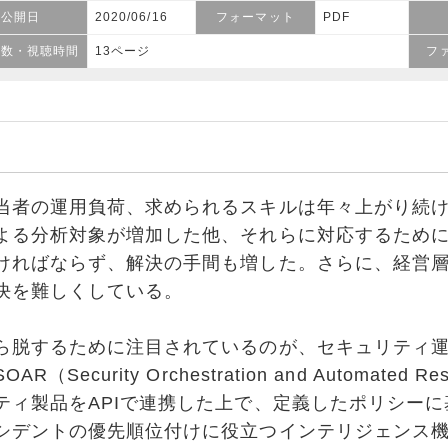
公開日
2020/06/16
フォーマット
PDF
ジ数・視聴時間
13ページ
フ
者の運用負荷、求められるスキルは年々上がり続け
よる分析対象が増加した他、それらに対応するため
ければならず、解決の手間も増した。さらに、経営
決を難しくしている。
脱するために注目されているのが、セキュリティ運
Security Orchestration and Automated 
ティ製品をAPIで連携した上で、定義したポリシー
シデントの優先順位付けに役立つインテリジェンス