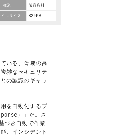
種類
製品資料
ァイルサイズ
829KB
ている。脅威の高
に複雑なセキュリテ
層との認識のギャッ
用を自動化するプ
Response）」だ。さ
に基づき自動で作業
機能、インシデント