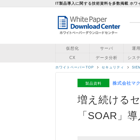
IT製品導入に関する技術資料を多数掲載 ホ
仮想化
サーバ
運
CX
データ分析
シス
ホワイトペーパーTOP
セキュリティ
SI
株式会社マク
製品資料
増え続ける
「SOAR」