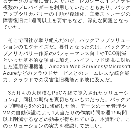
るデータの管理に苦しんでいた。レガシーなインフラや
複数のプロバイダーを利用していたこともあり、バック
アップやリカバリーの手順が複雑化。主要ストレージの
障害復旧に1週間以上を要するなど、深刻な問題となっ
ていた。
そこで同社が取り組んだのが、バックアップソリュー
ションのモダナイズだ。要件となったのは、バックアッ
プ／リカバリー作業のパフォーマンス向上やTCO削減
といった基本的な項目に加え、ハイブリッド環境に対応
した運用管理機能、Amazon Web ServicesやMicrosoft
Azureなどのクラウドサービスとのシームレスな統合能
力、クラウドでの災害復旧機能と多岐に及んだ。
3カ月もの大規模なPoCを経て導入されたソリューシ
ョンは、同社の期待を裏切らないものだった。バックア
ップ時間を6分の1に短縮した他、データの一元管理や
VMの自動保護により1人当たりの作業時間を週15時間
以上削減するなどの効果が得られている。本資料で、こ
のソリューションの実力を確認してほしい。