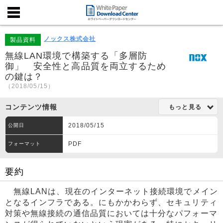
ノックス株式会社
製品資料
無線LAN環境で構築する「多層防
御」 安全性と高品質を両立するため
の鍵は？
（2018/05/15）
コンテンツ情報
もっと見る
2018/05/15
公開日
PDF
フォーマット
要約
無線LANは、現在のインターネット接続環境でメイン
となるインフラである。にもかかわらず、セキュリティ
対策や無線接続の通信品質においては十分なパフォーマ