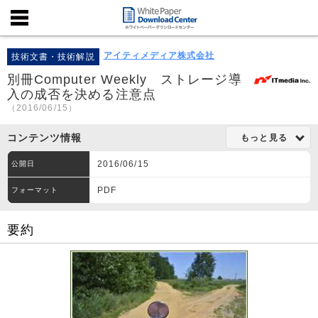
アイティメディア株式会社
技術文書・技術解説
別冊Computer Weekly ストレージ導
入の成否を決める注意点
（2016/06/15）
コンテンツ情報
もっと見る
2016/06/15
公開日
PDF
フォーマット
要約