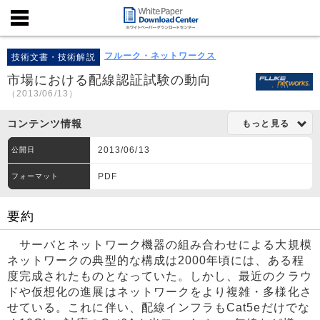
フルーク・ネットワークス
技術文書・技術解説
市場における配線認証試験の動向
（2013/06/13）
コンテンツ情報
もっと見る
2013/06/13
公開日
PDF
フォーマット
要約
サーバとネットワーク機器の組み合わせによる大規模
ネットワークの典型的な構成は2000年頃には、ある程
度完成されたものとなっていた。しかし、最近のクラウ
ドや仮想化の進展はネットワークをより複雑・多様化さ
せている。これに伴い、配線インフラもCat5eだけでな