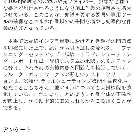
く10Gbps対応のCat6Aや光ファイバー、無線など様々
な媒体が利用されるようになり施工作業の複雑さを増大
させている。このことが、知識を要する要員や専用ツー
ルの確保など本来の作業以外の手間を増やし効率的な作
業の妨げとなっている。
本書では配線インフラ構築における作業進捗の問題点
を明確にした上で、設計から引き渡しの流れを、「プラ
ンニング－セットアップ－試験－トラブルシューティン
グ－レポート作成－配線システムの承認」の６ステップ
に分け、それぞれの実施内容と問題点を検証していく。
フルーク・ネットワークスの新しいテスト・ソリューシ
ョンは、試験/トラブルシューティング機能を高速化さ
せたことはもちろん、他の４点についても支援機能を強
化している。これにより、どのように作業全体の正確性
が向上し、かつ効率的に進められるかをご覧頂くことが
できる。
アンケート