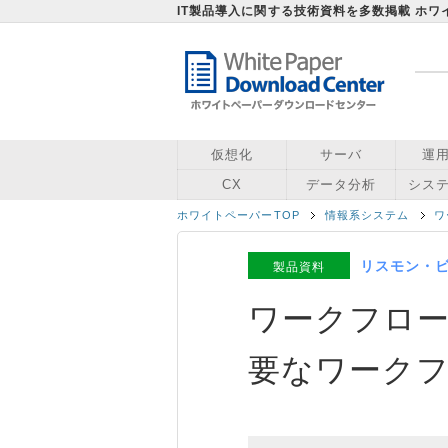
IT製品導入に関する技術資料を多数掲載 ホ
仮想化
サーバ
運
CX
データ分析
シス
ホワイトペーパーTOP
情報系システム
ワ
リスモン・
製品資料
ワークフロ
要なワーク