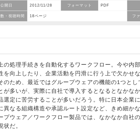
公開日
2012/11/28
フォーマット
PDF
ジ数・視聴時間
18ページ
フ
の処理手続きを自動化するワークフロー。今や内部
性を向上したり、企業活動を円滑に行う上で欠かせ
そのため、最近ではグループウェアの機能の1つとし
とが多いが、実際に自社で導入するとなるとなかな
品選定に苦労することが多いだろう。特に日本企業
に異なる組織構造や承認ルート設定など、きめ細か
ープウェア／ワークフロー製品では、なかなか自社
現状だ。