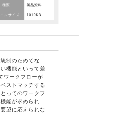
種類
製品資料
ァイルサイズ
1010KB
統制のためでな
ない機能といって差
てワークフローが
かベストマッチする
にとってのワークフ
な機能が求められ
の要望に応えられな